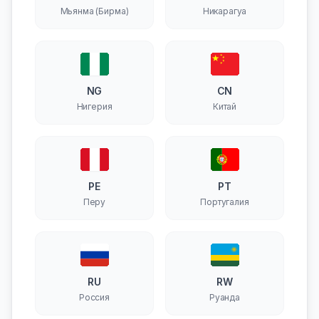
Мьянма (Бирма)
Никарагуа
NG
CN
Нигерия
Китай
PE
PT
Перу
Португалия
RU
RW
Россия
Руанда