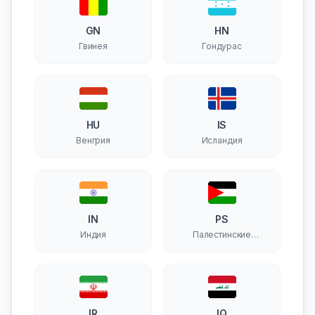
GN
HN
Гвинея
Гондурас
HU
IS
Венгрия
Исландия
IN
PS
Индия
Палестинские
территории
IR
IQ