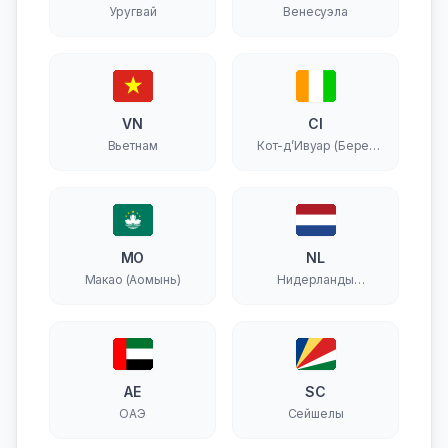
Уругвай
Венесуэла
VN
CI
Вьетнам
Кот-д’Ивуар (Берег
Слоновой Кости)
MO
NL
Макао (Аомынь)
Нидерланды
(Голландия)
AE
SC
ОАЭ
Сейшелы