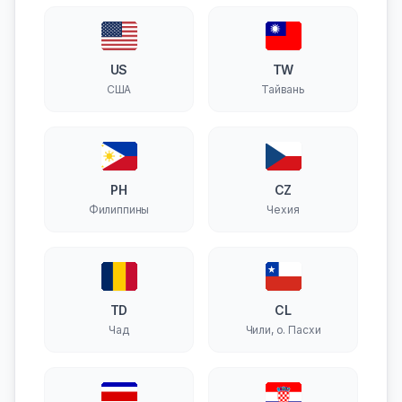
US
TW
США
Тайвань
PH
CZ
Филиппины
Чехия
TD
CL
Чад
Чили, о. Пасхи