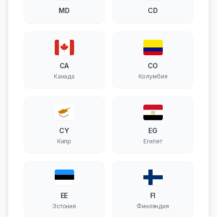
MD
CD
CA
CO
Канада
Колумбия
CY
EG
Кипр
Египет
EE
FI
Эстония
Финляндия