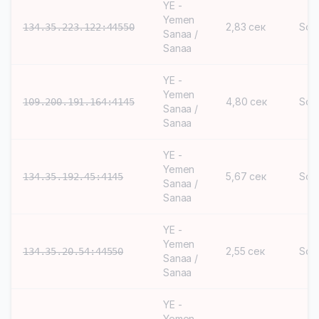
YE -
Yemen
2,83 сек
Soc
134.35.223.122:44550
Sanaa /
Sanaa
YE -
Yemen
4,80 сек
Soc
109.200.191.164:4145
Sanaa /
Sanaa
YE -
Yemen
5,67 сек
Soc
134.35.192.45:4145
Sanaa /
Sanaa
YE -
Yemen
2,55 сек
Soc
134.35.20.54:44550
Sanaa /
Sanaa
YE -
Yemen