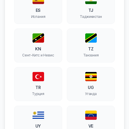
ES
TJ
Испания
Таджикистан
KN
TZ
Сент-Китс и Невис
Танзания
TR
UG
Турция
Уганда
UY
VE