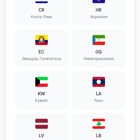
CR
HR
Коста-Рика
Хорватия
EC
GQ
Эквадор, Галапагосы
Экваториальная
Гвинея
KW
LA
Кувейт
Лаос
LV
LB