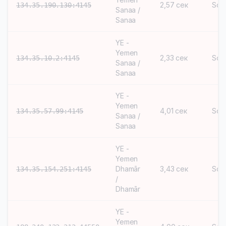
2,57 сек
Soc
134.35.190.130:4145
Sanaa /
Sanaa
YE -
Yemen
2,33 сек
Soc
134.35.10.2:4145
Sanaa /
Sanaa
YE -
Yemen
4,01 сек
Soc
134.35.57.99:4145
Sanaa /
Sanaa
YE -
Yemen
Dhamār
3,43 сек
Soc
134.35.154.251:4145
/
Dhamār
YE -
Yemen