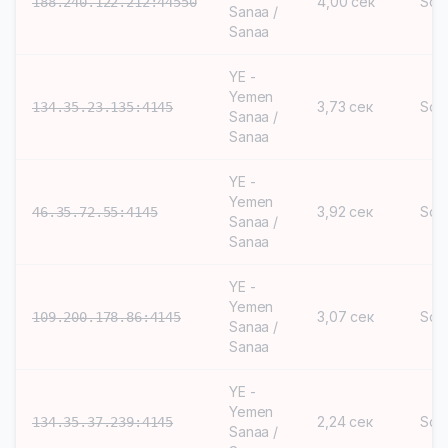
4,00 сек
Soc
188.240.122.212:44550
Sanaa /
Sanaa
YE -
Yemen
3,73 сек
Soc
134.35.23.135:4145
Sanaa /
Sanaa
YE -
Yemen
3,92 сек
Soc
46.35.72.55:4145
Sanaa /
Sanaa
YE -
Yemen
3,07 сек
Soc
109.200.178.86:4145
Sanaa /
Sanaa
YE -
Yemen
2,24 сек
Soc
134.35.37.239:4145
Sanaa /