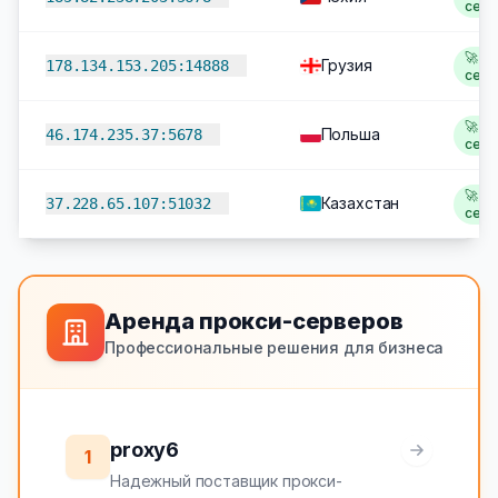
сек
🚀 2
Грузия
178.134.153.205:14888
сек
🚀 2
Польша
46.174.235.37:5678
сек
🚀 2
Казахстан
37.228.65.107:51032
сек
Аренда прокси-серверов
Профессиональные решения для бизнеса
proxy6
1
Надежный поставщик прокси-