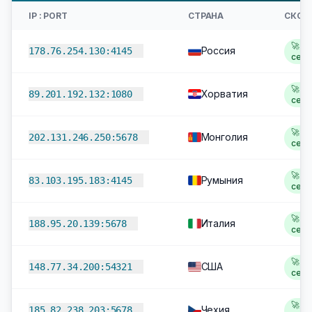
IP : PORT
СТРАНА
СКОР
🚀 1,
Россия
178.76.254.130:4145
сек
🚀 1,
Хорватия
89.201.192.132:1080
сек
🚀 1,
Монголия
202.131.246.250:5678
сек
🚀 1,
Румыния
83.103.195.183:4145
сек
🚀 1,
Италия
188.95.20.139:5678
сек
🚀 2,
США
148.77.34.200:54321
сек
🚀 2
Чехия
185.82.238.203:5678