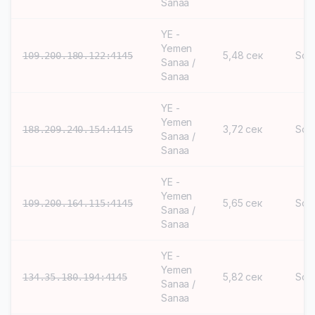
Sanaa
YE -
Yemen
5,48 сек
Soc
109.200.180.122:4145
Sanaa /
Sanaa
YE -
Yemen
3,72 сек
Soc
188.209.240.154:4145
Sanaa /
Sanaa
YE -
Yemen
5,65 сек
Soc
109.200.164.115:4145
Sanaa /
Sanaa
YE -
Yemen
5,82 сек
Soc
134.35.180.194:4145
Sanaa /
Sanaa