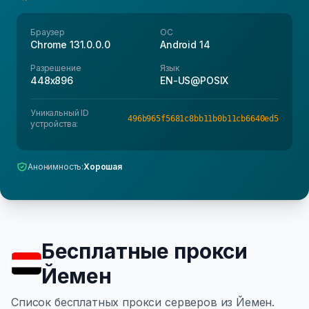
Браузер
ОС
Chrome 131.0.0.0
Android 14
Разрешение
Язык
448x896
EN-US@POSIX
Уникальный ID
496b965f5681c8bb11b0b11cb6640ed5
устройства:
Анонимность:
Хорошая
Бесплатные прокси
Йемен
Список бесплатных прокси серверов из Йемен.