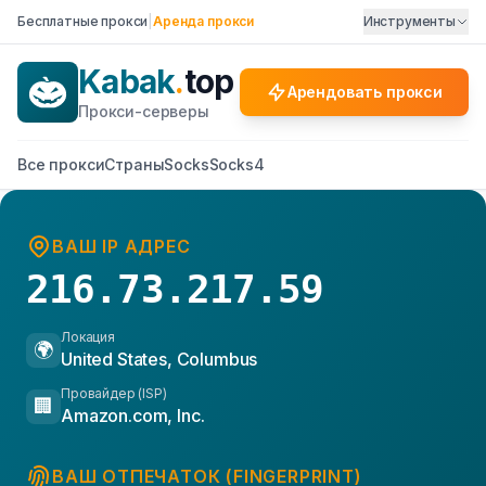
Бесплатные прокси
|
Аренда прокси
Инструменты
Kabak
.
top
Арендовать прокси
Прокси-серверы
Все прокси
Страны
Socks
Socks4
ВАШ IP АДРЕС
216.73.217.59
Локация
🌍
United States, Columbus
Провайдер (ISP)
🏢
Amazon.com, Inc.
ВАШ ОТПЕЧАТОК (FINGERPRINT)