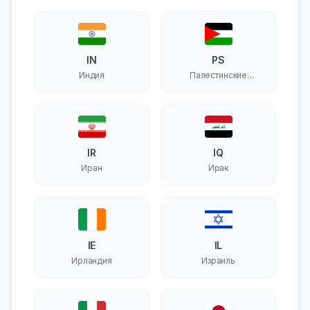
IN
PS
Индия
Палестинские
территории
IR
IQ
Иран
Ирак
IE
IL
Ирландия
Израиль