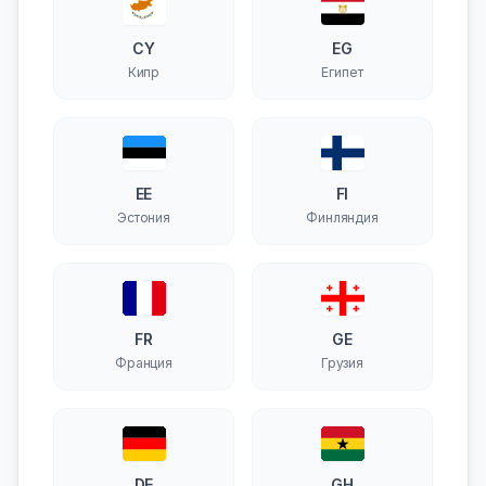
CY
EG
Кипр
Египет
EE
FI
Эстония
Финляндия
FR
GE
Франция
Грузия
DE
GH