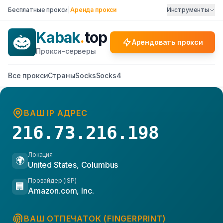
Бесплатные прокси
|
Аренда прокси
Инструменты
Kabak
.
top
Арендовать прокси
Прокси-серверы
Все прокси
Страны
Socks
Socks4
ВАШ IP АДРЕС
216.73.216.198
Локация
🌍
United States, Columbus
Провайдер (ISP)
🏢
Amazon.com, Inc.
ВАШ ОТПЕЧАТОК (FINGERPRINT)