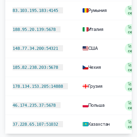
🚀 1,
Румыния
83.103.195.183:4145
сек
🚀 1,
Италия
188.95.20.139:5678
сек
🚀 2,
США
148.77.34.200:54321
сек
🚀 2
Чехия
185.82.238.203:5678
сек
🚀 2
Грузия
178.134.153.205:14888
сек
🚀 2
Польша
46.174.235.37:5678
сек
🚀 2
Казахстан
37.228.65.107:51032
сек