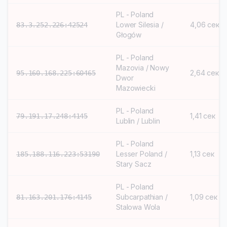
PL - Poland
Lower Silesia /
4,06 сек
83.3.252.226:42524
Głogów
PL - Poland
Mazovia / Nowy
2,64 сек
95.160.168.225:60465
Dwor
Mazowiecki
PL - Poland
1,41 сек
79.191.17.248:4145
Lublin / Lublin
PL - Poland
Lesser Poland /
1,13 сек
185.188.116.223:53190
Stary Sacz
PL - Poland
Subcarpathian /
1,09 сек
81.163.201.176:4145
Stalowa Wola