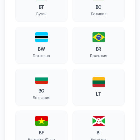
BT
BO
Бутан
Боливия
BW
BR
Ботсвана
Бразилия
BG
LT
Болгария
BF
BI
Буркина-Фасо
Бурунди