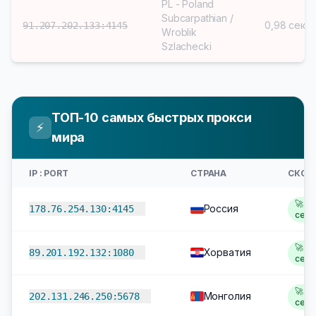
PL - Poland
Subcarpathian /
0,98 сек
91.207.202.133:4145
Wroblik
Szlachecki
ТОП-10 самых быстрых прокси
⚡
мира
IP : PORT
СТРАНА
СКОР
🚀 1,
Россия
178.76.254.130:4145
сек
🚀 1,
Хорватия
89.201.192.132:1080
сек
🚀 1,
Монголия
202.131.246.250:5678
сек