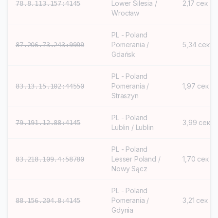
Lower Silesia /
2,17 сек
78.8.113.157:4145
Wrocław
PL - Poland
Pomerania /
5,34 сек
87.206.73.243:9999
Gdańsk
PL - Poland
Pomerania /
1,97 сек
83.13.15.102:44550
Straszyn
PL - Poland
3,99 сек
79.191.12.88:4145
Lublin / Lublin
PL - Poland
Lesser Poland /
1,70 сек
83.218.109.4:58780
Nowy Sącz
PL - Poland
Pomerania /
3,21 сек
88.156.204.8:4145
Gdynia