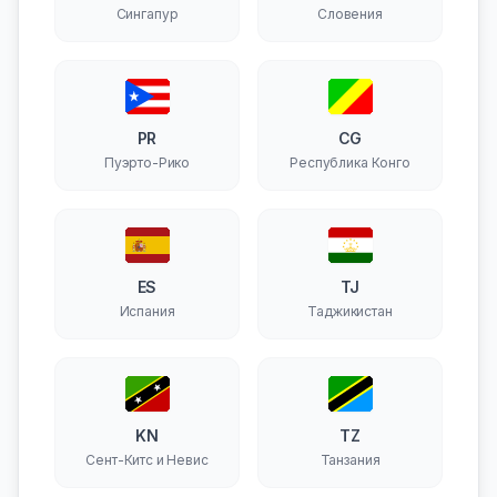
Сингапур
Словения
PR
CG
Пуэрто-Рико
Республика Конго
ES
TJ
Испания
Таджикистан
KN
TZ
Сент-Китс и Невис
Танзания