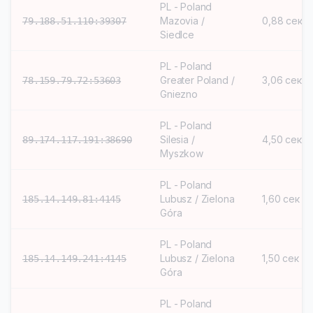
PL - Poland
Mazovia /
0,88 сек
79.188.51.110:39307
Siedlce
PL - Poland
Greater Poland /
3,06 сек
78.159.79.72:53603
Gniezno
PL - Poland
Silesia /
4,50 сек
89.174.117.191:38690
Myszkow
PL - Poland
Lubusz / Zielona
1,60 сек
185.14.149.81:4145
Góra
PL - Poland
Lubusz / Zielona
1,50 сек
185.14.149.241:4145
Góra
PL - Poland