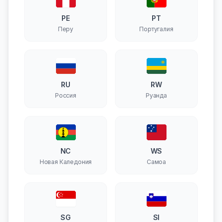
PE
PT
Перу
Португалия
RU
RW
Россия
Руанда
NC
WS
Новая Каледония
Самоа
SG
SI