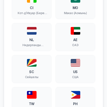
CI
MO
Кот-д’Ивуар (Берег
Макао (Аомынь)
Слоновой Кости)
NL
AE
Нидерланды
ОАЭ
(Голландия)
SC
US
Сейшелы
США
TW
PH