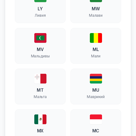
LY
MW
Ливия
Малави
MV
ML
Мальдивы
Мали
MT
MU
Мальта
Маврикий
MX
MC