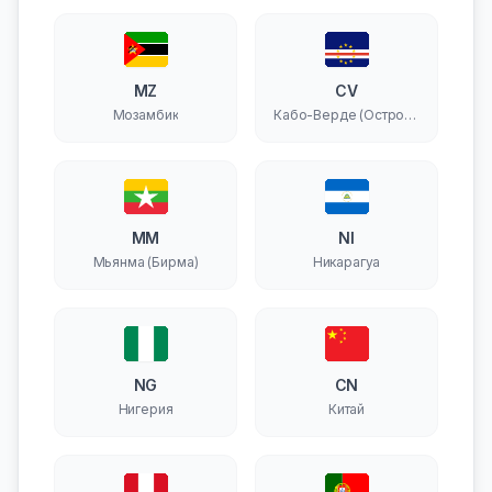
MZ
CV
Мозамбик
Кабо-Верде (Острова
Зеленого Мыса)
MM
NI
Мьянма (Бирма)
Никарагуа
NG
CN
Нигерия
Китай