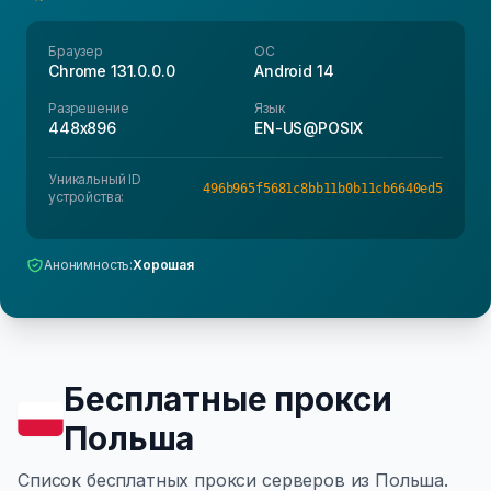
Браузер
ОС
Chrome 131.0.0.0
Android 14
Разрешение
Язык
448x896
EN-US@POSIX
Уникальный ID
496b965f5681c8bb11b0b11cb6640ed5
устройства:
Анонимность:
Хорошая
Бесплатные прокси
Польша
Список бесплатных прокси серверов из Польша.