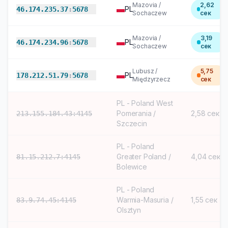
Mazovia /
2,62
PL
46.174.235.37
:
5678
Sochaczew
сек
Mazovia /
3,19
PL
46.174.234.96
:
5678
Sochaczew
сек
Lubusz /
5,75
PL
178.212.51.79
:
5678
Międzyrzecz
сек
PL - Poland West
Pomerania /
2,58 сек
213.155.184.43:4145
Szczecin
PL - Poland
Greater Poland /
4,04 сек
81.15.212.7:4145
Bolewice
PL - Poland
Warmia-Masuria /
1,55 сек
83.9.74.45:4145
Olsztyn