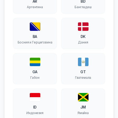
AR
BD
Аргентина
Бангладеш
BA
DK
Босния и Герцеговина
Дания
GA
GT
Габон
Гватемала
ID
JM
Индонезия
Ямайка