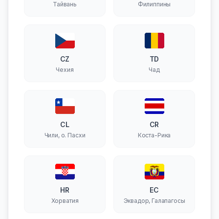
Тайвань
Филиппины
CZ
TD
Чехия
Чад
CL
CR
Чили, о. Пасхи
Коста-Рика
HR
EC
Хорватия
Эквадор, Галапагосы