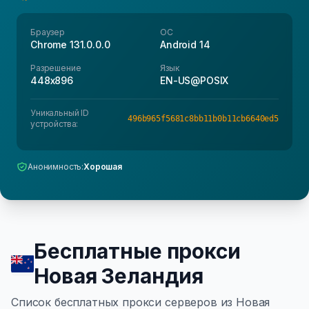
Браузер
ОС
Chrome 131.0.0.0
Android 14
Разрешение
Язык
448x896
EN-US@POSIX
Уникальный ID
496b965f5681c8bb11b0b11cb6640ed5
устройства:
Анонимность:
Хорошая
Бесплатные прокси
Новая Зеландия
Список бесплатных прокси серверов из Новая