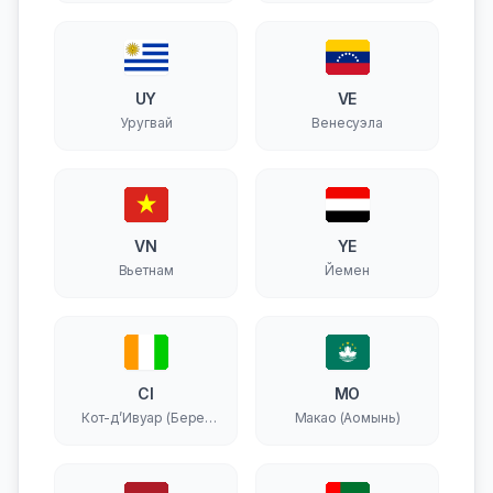
UY
VE
Уругвай
Венесуэла
VN
YE
Вьетнам
Йемен
CI
MO
Кот-д’Ивуар (Берег
Макао (Аомынь)
Слоновой Кости)