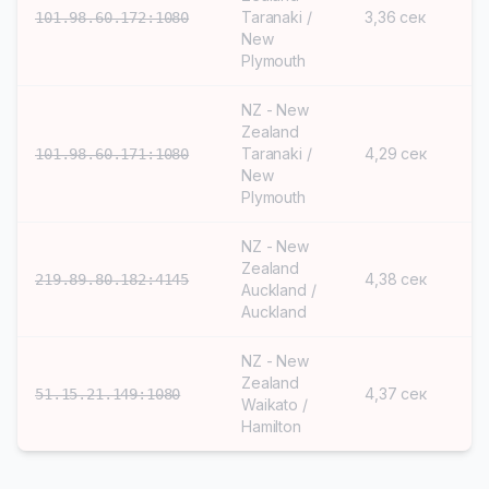
Taranaki /
3,36 сек
S
101.98.60.172:1080
New
Plymouth
NZ - New
Zealand
Taranaki /
4,29 сек
S
101.98.60.171:1080
New
Plymouth
NZ - New
Zealand
4,38 сек
S
219.89.80.182:4145
Auckland /
Auckland
NZ - New
Zealand
4,37 сек
S
51.15.21.149:1080
Waikato /
Hamilton