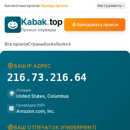
Бесплатные прокси
|
Аренда прокси
Инструменты
Kabak
.
top
Арендовать прокси
Прокси-серверы
Все прокси
Страны
Socks
Socks4
ВАШ IP АДРЕС
216.73.216.64
Локация
🌍
United States, Columbus
Провайдер (ISP)
🏢
Amazon.com, Inc.
ВАШ ОТПЕЧАТОК (FINGERPRINT)