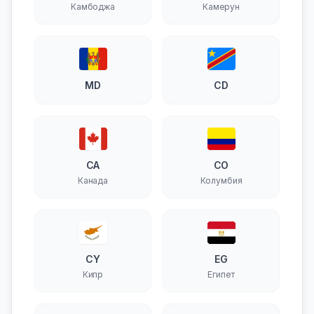
Камбоджа
Камерун
MD
CD
CA
CO
Канада
Колумбия
CY
EG
Кипр
Египет