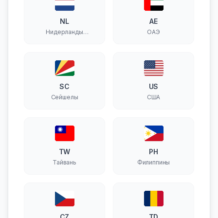
NL
AE
Нидерланды
ОАЭ
(Голландия)
SC
US
Сейшелы
США
TW
PH
Тайвань
Филиппины
CZ
TD