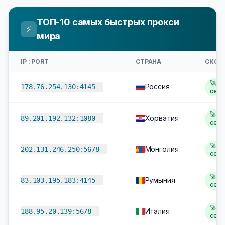
ТОП-10 самых быстрых прокси
⚡
мира
IP : PORT
СТРАНА
СКОР
🚀 1,
Россия
178.76.254.130:4145
сек
🚀 1,
Хорватия
89.201.192.132:1080
сек
🚀 1,
Монголия
202.131.246.250:5678
сек
🚀 1,
Румыния
83.103.195.183:4145
сек
🚀 1,
Италия
188.95.20.139:5678
сек