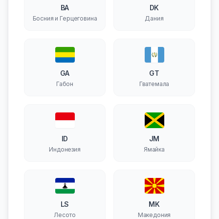
BA
DK
Босния и Герцеговина
Дания
GA
GT
Габон
Гватемала
ID
JM
Индонезия
Ямайка
LS
MK
Лесото
Македония