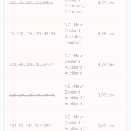
4,37 сек
S
202.49.183.10:39564
Gisborne /
Gisborne
NZ - New
Zealand
4,38 сек
S
45.120.116.187:43494
Waikato /
Hamilton
NZ - New
Zealand
4,24 сек
S
121.99.229.29:53764
Auckland /
Auckland
NZ - New
Zealand
3,96 сек
S
125.236.217.89:34440
Auckland /
Auckland
NZ - New
Zealand
3,60 сек
S
103.76.144.91:1080
Auckland /