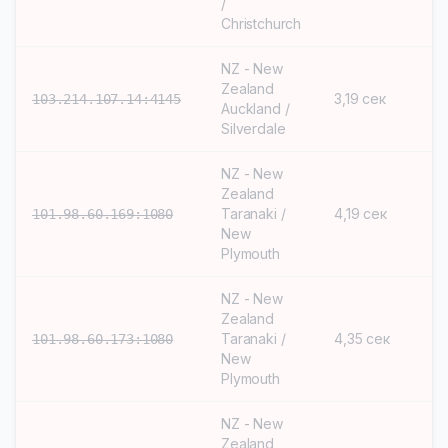
/
Christchurch
NZ - New
Zealand
3,19 сек
S
103.214.107.14:4145
Auckland /
Silverdale
NZ - New
Zealand
Taranaki /
4,19 сек
S
101.98.60.169:1080
New
Plymouth
NZ - New
Zealand
Taranaki /
4,35 сек
S
101.98.60.173:1080
New
Plymouth
NZ - New
Zealand