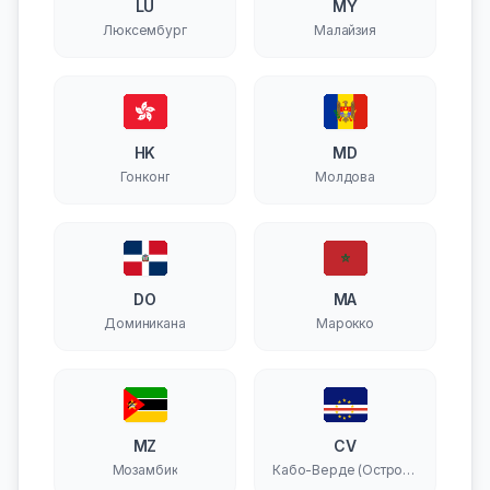
LU
MY
Люксембург
Малайзия
HK
MD
Гонконг
Молдова
DO
MA
Доминикана
Марокко
MZ
CV
Мозамбик
Кабо-Верде (Острова
Зеленого Мыса)