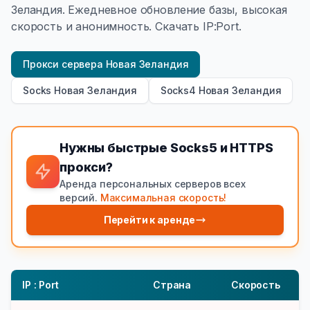
Зеландия. Ежедневное обновление базы, высокая
скорость и анонимность. Скачать IP:Port.
Прокси сервера Новая Зеландия
Socks Новая Зеландия
Socks4 Новая Зеландия
Нужны быстрые Socks5 и HTTPS
прокси?
Аренда персональных серверов всех
версий.
Максимальная скорость!
Перейти к аренде
IP : Port
Страна
Скорость
Т