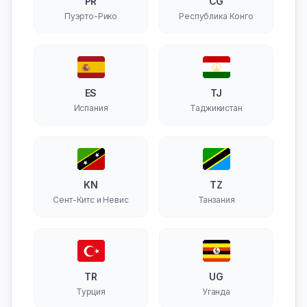
PR
CG
Пуэрто-Рико
Республика Конго
ES
TJ
Испания
Таджикистан
KN
TZ
Сент-Китс и Невис
Танзания
TR
UG
Турция
Уганда