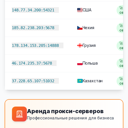
🚀 2,
США
148.77.34.200:54321
сек
🚀 2
Чехия
185.82.238.203:5678
сек
🚀 2
Грузия
178.134.153.205:14888
сек
🚀 2
Польша
46.174.235.37:5678
сек
🚀 2
Казахстан
37.228.65.107:51032
сек
Аренда прокси-серверов
Профессиональные решения для бизнеса