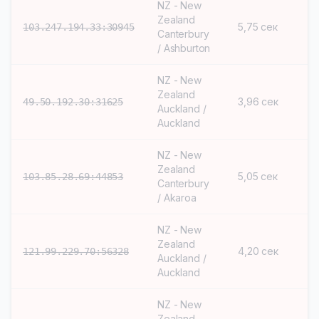
NZ - New
Zealand
5,75 сек
S
103.247.194.33:30945
Canterbury
/ Ashburton
NZ - New
Zealand
3,96 сек
S
49.50.192.30:31625
Auckland /
Auckland
NZ - New
Zealand
5,05 сек
S
103.85.28.69:44853
Canterbury
/ Akaroa
NZ - New
Zealand
4,20 сек
S
121.99.229.70:56328
Auckland /
Auckland
NZ - New
Zealand