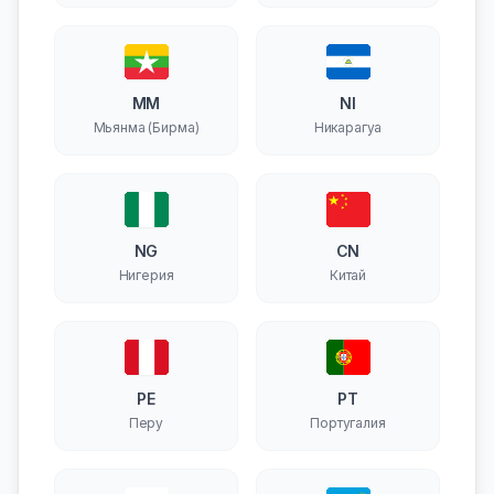
MM
NI
Мьянма (Бирма)
Никарагуа
NG
CN
Нигерия
Китай
PE
PT
Перу
Португалия