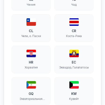
Чехия
Чад
CL
CR
Чили, о. Пасхи
Коста-Рика
HR
EC
Хорватия
Эквадор, Галапагосы
GQ
KW
Экваториальная
Кувейт
Гвинея