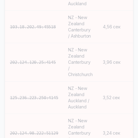
Auckland
NZ - New
Zealand
4,56 сек
S
103.18.202.49:45518
Canterbury
/ Ashburton
NZ - New
Zealand
Canterbury
3,96 сек
S
202.124.120.25:4145
/
Christchurch
NZ - New
Zealand
3,52 сек
S
125.236.223.250:4145
Auckland /
Auckland
NZ - New
Zealand
Canterbury
3,24 сек
S
202.124.98.222:51129