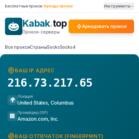
Бесплатные прокси
|
Аренда прокси
Инструменты
Kabak
.
top
Арендовать прокси
Прокси-серверы
Все прокси
Страны
Socks
Socks4
ВАШ IP АДРЕС
216.73.217.65
Локация
🌍
United States, Columbus
Провайдер (ISP)
🏢
Amazon.com, Inc.
ВАШ ОТПЕЧАТОК (FINGERPRINT)