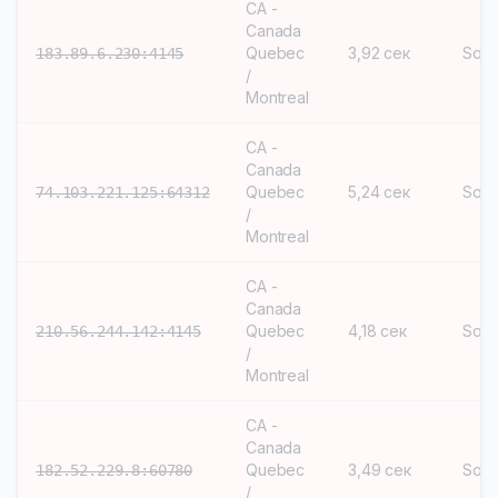
CA -
Canada
Quebec
3,92 сек
Soc
183.89.6.230:4145
/
Montreal
CA -
Canada
Quebec
5,24 сек
Soc
74.103.221.125:64312
/
Montreal
CA -
Canada
Quebec
4,18 сек
Soc
210.56.244.142:4145
/
Montreal
CA -
Canada
Quebec
3,49 сек
Soc
182.52.229.8:60780
/