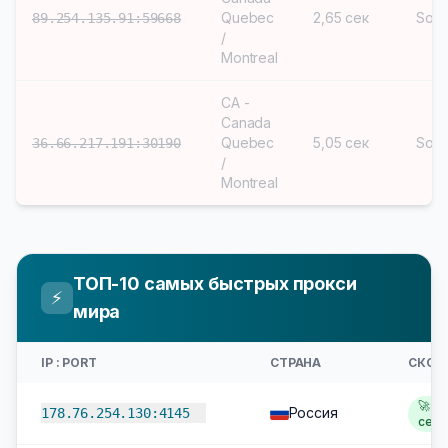
Quebec
2,65 сек
Soc
89.254.135.91:59668
/
Montreal
CA -
Canada
Quebec
5,05 сек
Soc
36.66.217.191:30190
/
Montreal
ТОП-10 самых быстрых прокси
⚡
мира
IP : PORT
СТРАНА
СКОР
🚀 1,
Россия
178.76.254.130:4145
сек