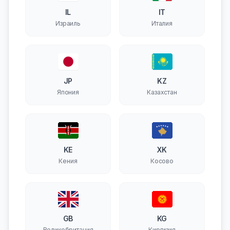
IL
IT
Израиль
Италия
JP
KZ
Япония
Казахстан
KE
XK
Кения
Косово
GB
KG
Великобритания
Киргизия