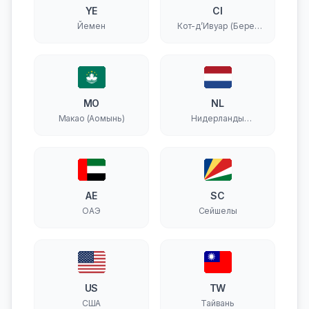
YE
CI
Йемен
Кот-д’Ивуар (Берег
Слоновой Кости)
MO
NL
Макао (Аомынь)
Нидерланды
(Голландия)
AE
SC
ОАЭ
Сейшелы
US
TW
США
Тайвань