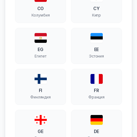
CO
CY
Колумбия
Кипр
EG
EE
Египет
Эстония
FI
FR
Финляндия
Франция
GE
DE