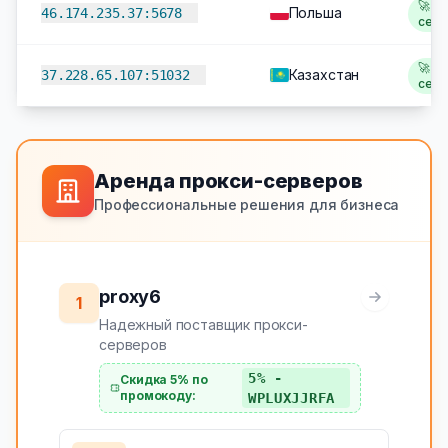
🚀 2
Польша
46.174.235.37:5678
сек
🚀 2
Казахстан
37.228.65.107:51032
сек
Аренда прокси-серверов
Профессиональные решения для бизнеса
proxy6
1
Надежный поставщик прокси-
серверов
5% -
Скидка 5% по
промокоду:
WPLUXJJRFA