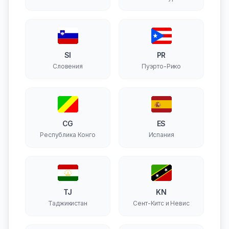
SI
PR
Словения
Пуэрто-Рико
CG
ES
Республика Конго
Испания
TJ
KN
Таджикистан
Сент-Китс и Невис