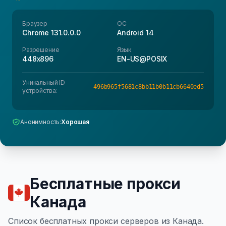
Браузер
ОС
Chrome 131.0.0.0
Android 14
Разрешение
Язык
448x896
EN-US@POSIX
Уникальный ID
496b965f5681c8bb11b0b11cb6640ed5
устройства:
Анонимность:
Хорошая
Бесплатные прокси
Канада
Список бесплатных прокси серверов из Канада.