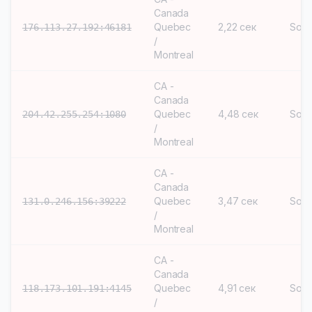
Canada
Quebec
2,22 сек
Soc
176.113.27.192:46181
/
Montreal
CA -
Canada
Quebec
4,48 сек
Soc
204.42.255.254:1080
/
Montreal
CA -
Canada
Quebec
3,47 сек
Soc
131.0.246.156:39222
/
Montreal
CA -
Canada
Quebec
4,91 сек
Soc
118.173.101.191:4145
/