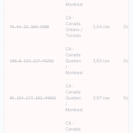
Montreal
CA -
Canada
2,04 сек
Soc
76.64.15.168:1080
Ontario /
Toronto
CA -
Canada
Quebec
3,83 сек
Soc
190.8.153.227:45292
/
Montreal
CA -
Canada
Quebec
3,97 сек
Soc
95.154.177.181:44691
/
Montreal
CA -
Canada