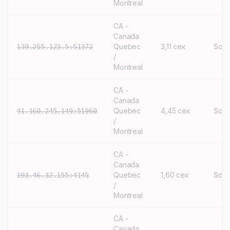
Montreal
CA -
Canada
Quebec
3,11 сек
Soc
139.255.123.5:51372
/
Montreal
CA -
Canada
Quebec
4,45 сек
Soc
41.160.245.149:51960
/
Montreal
CA -
Canada
Quebec
1,60 сек
Soc
193.46.32.155:4145
/
Montreal
CA -
Canada