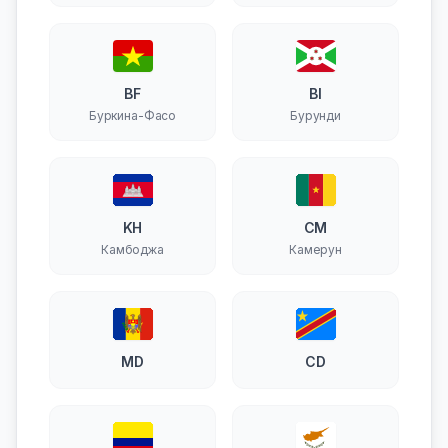
BF
BI
Буркина-Фасо
Бурунди
KH
CM
Камбоджа
Камерун
MD
CD