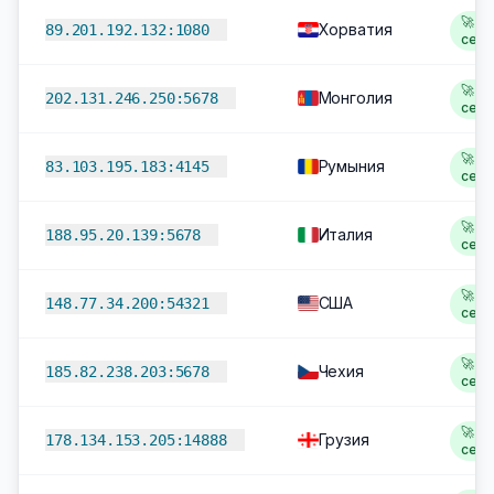
🚀 1,
Хорватия
89.201.192.132:1080
сек
🚀 1,
Монголия
202.131.246.250:5678
сек
🚀 1,
Румыния
83.103.195.183:4145
сек
🚀 1,
Италия
188.95.20.139:5678
сек
🚀 2,
США
148.77.34.200:54321
сек
🚀 2
Чехия
185.82.238.203:5678
сек
🚀 2
Грузия
178.134.153.205:14888
сек