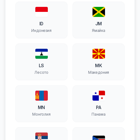
ID
JM
Индонезия
Ямайка
LS
MK
Лесото
Македония
MN
PA
Монголия
Панама