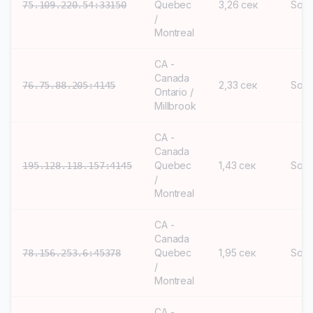
Quebec
3,26 сек
Soc
75.109.220.54:33150
/
Montreal
CA -
Canada
2,33 сек
Soc
76.75.88.205:4145
Ontario /
Millbrook
CA -
Canada
Quebec
1,43 сек
Soc
195.128.118.157:4145
/
Montreal
CA -
Canada
Quebec
1,95 сек
Soc
78.156.253.6:45378
/
Montreal
CA -