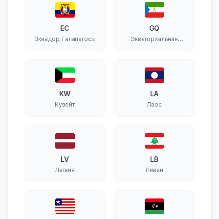
EC
GQ
Эквадор, Галапагосы
Экваториальная
Гвинея
KW
LA
Кувейт
Лаос
LV
LB
Латвия
Ливан