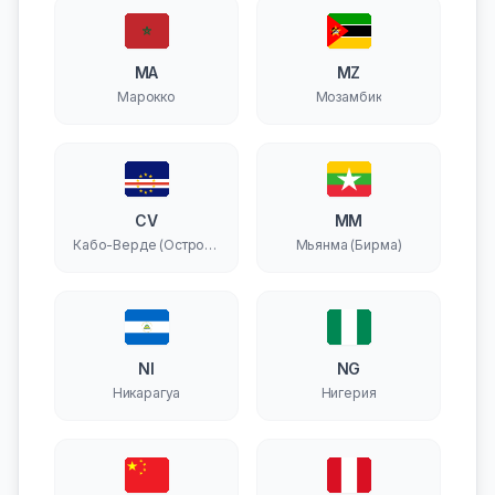
MA
MZ
Марокко
Мозамбик
CV
MM
Кабо-Верде (Острова
Мьянма (Бирма)
Зеленого Мыса)
NI
NG
Никарагуа
Нигерия