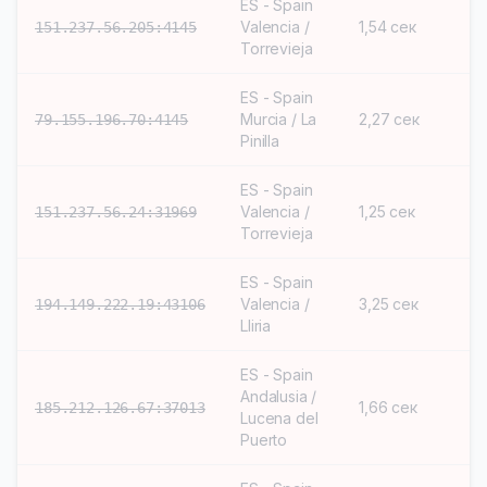
ES - Spain
Valencia /
1,54 сек
S
151.237.56.205:4145
Torrevieja
ES - Spain
Murcia / La
2,27 сек
S
79.155.196.70:4145
Pinilla
ES - Spain
Valencia /
1,25 сек
S
151.237.56.24:31969
Torrevieja
ES - Spain
Valencia /
3,25 сек
S
194.149.222.19:43106
Lliria
ES - Spain
Andalusia /
1,66 сек
S
185.212.126.67:37013
Lucena del
Puerto