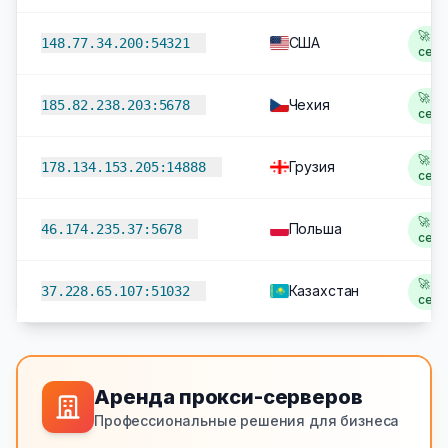
🚀 2,
США
148.77.34.200:54321
сек
🚀 2
Чехия
185.82.238.203:5678
сек
🚀 2
Грузия
178.134.153.205:14888
сек
🚀 2
Польша
46.174.235.37:5678
сек
🚀 2
Казахстан
37.228.65.107:51032
сек
Аренда прокси-серверов
Профессиональные решения для бизнеса