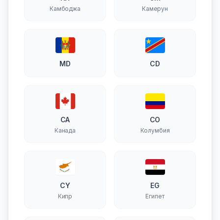
Камбоджа
Камерун
MD
CD
CA
CO
Канада
Колумбия
CY
EG
Кипр
Египет