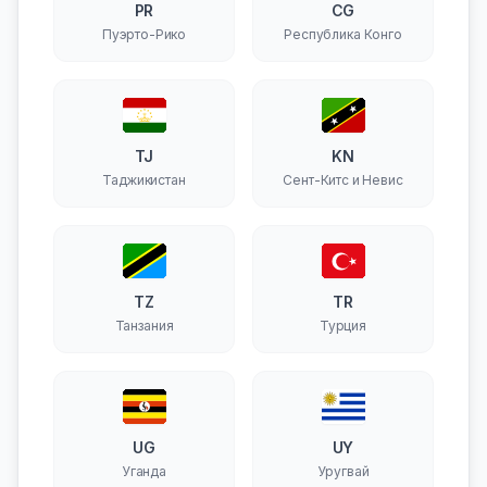
PR
CG
Пуэрто-Рико
Республика Конго
TJ
KN
Таджикистан
Сент-Китс и Невис
TZ
TR
Танзания
Турция
UG
UY
Уганда
Уругвай