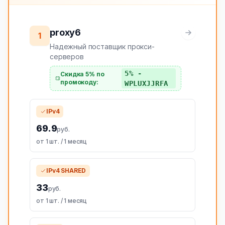
proxy6
1
Надежный поставщик прокси-
серверов
5% -
Скидка 5% по
промокоду:
WPLUXJJRFA
IPv4
69.9
руб.
от 1 шт. / 1 месяц
IPv4 SHARED
33
руб.
от 1 шт. / 1 месяц