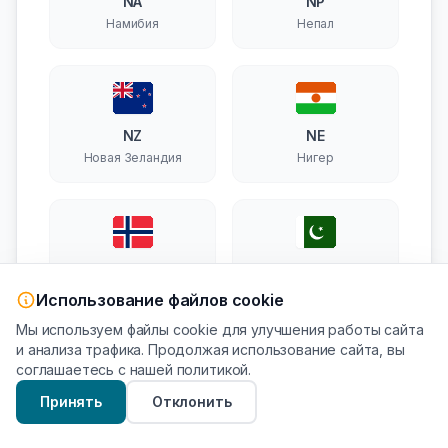
NA
NP
Намибия
Непал
NZ
NE
Новая Зеландия
Нигер
NO
PK
Норвегия
Пакистан
Использование файлов cookie
Мы используем файлы cookie для улучшения работы сайта
и анализа трафика. Продолжая использование сайта, вы
соглашаетесь с нашей политикой.
Принять
Отклонить
PG
PY
Папуа — Новая
Парагвай
Гвинея