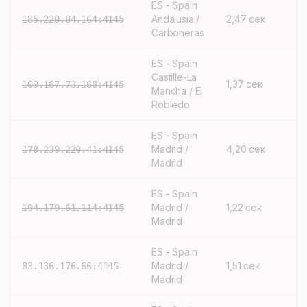
ES - Spain
Andalusia /
2,47 сек
S
185.220.84.164:4145
Carboneras
ES - Spain
Castille-La
1,37 сек
S
109.167.73.168:4145
Mancha / El
Robledo
ES - Spain
Madrid /
4,20 сек
S
178.239.220.41:4145
Madrid
ES - Spain
Madrid /
1,22 сек
S
194.179.61.114:4145
Madrid
ES - Spain
Madrid /
1,51 сек
S
83.136.176.66:4145
Madrid