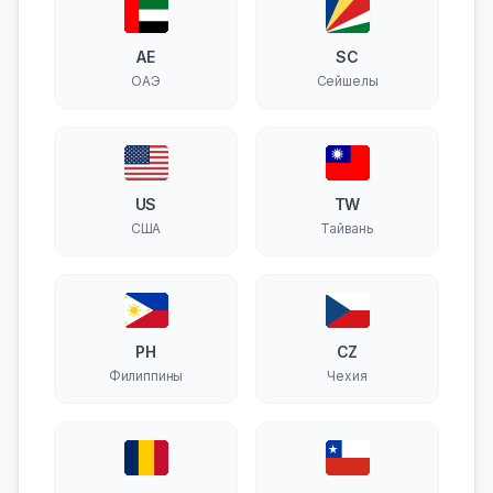
AE
SC
ОАЭ
Сейшелы
US
TW
США
Тайвань
PH
CZ
Филиппины
Чехия