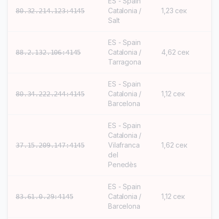
ES - Spain
Catalonia /
1,23 сек
S
80.32.214.123:4145
Salt
ES - Spain
Catalonia /
4,62 сек
S
88.2.132.106:4145
Tarragona
ES - Spain
Catalonia /
1,12 сек
S
80.34.222.244:4145
Barcelona
ES - Spain
Catalonia /
Vilafranca
1,62 сек
S
37.15.209.147:4145
del
Penedès
ES - Spain
Catalonia /
1,12 сек
S
83.61.0.29:4145
Barcelona