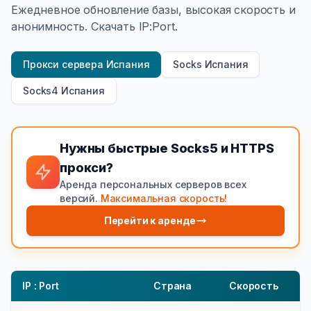
Ежедневное обновление базы, высокая скорость и
анонимность. Скачать IP:Port.
Прокси сервера Испания
Socks Испания
Socks4 Испания
Нужны быстрые Socks5 и HTTPS
прокси?
Аренда персональных серверов всех
версий.
Максимальная скорость!
Перейти к аренде
IP : Port
Страна
Скорость
Т