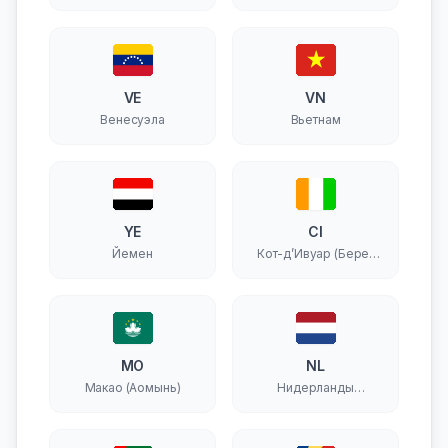
VE
VN
Венесуэла
Вьетнам
YE
CI
Йемен
Кот-д’Ивуар (Берег
Слоновой Кости)
MO
NL
Макао (Аомынь)
Нидерланды
(Голландия)