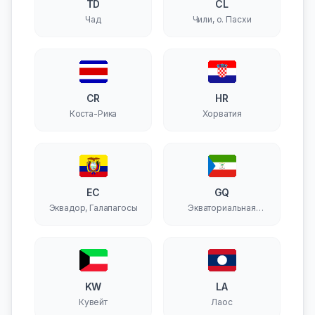
TD
CL
Чад
Чили, о. Пасхи
CR
HR
Коста-Рика
Хорватия
EC
GQ
Эквадор, Галапагосы
Экваториальная
Гвинея
KW
LA
Кувейт
Лаос