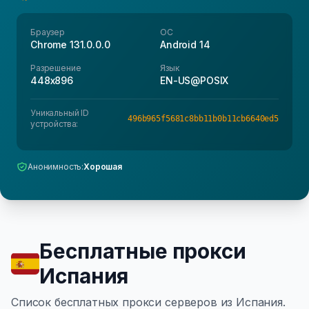
Браузер
ОС
Chrome 131.0.0.0
Android 14
Разрешение
Язык
448x896
EN-US@POSIX
Уникальный ID
496b965f5681c8bb11b0b11cb6640ed5
устройства:
Анонимность:
Хорошая
Бесплатные прокси
Испания
Список бесплатных прокси серверов из Испания.