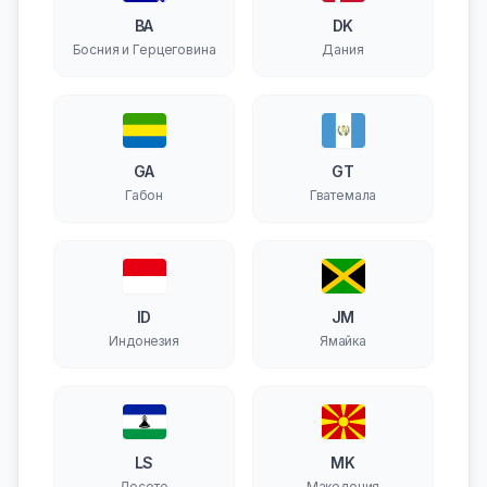
BA
DK
Босния и Герцеговина
Дания
GA
GT
Габон
Гватемала
ID
JM
Индонезия
Ямайка
LS
MK
Лесото
Македония