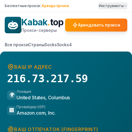
Бесплатные прокси
|
Аренда прокси
Инструменты
Kabak
.
top
Арендовать прокси
Прокси-серверы
Все прокси
Страны
Socks
Socks4
ВАШ IP АДРЕС
216.73.217.59
Локация
🌍
United States, Columbus
Провайдер (ISP)
🏢
Amazon.com, Inc.
ВАШ ОТПЕЧАТОК (FINGERPRINT)