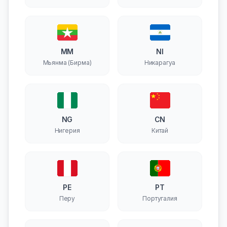
Зеленого Мыса)
MM
NI
Мьянма (Бирма)
Никарагуа
NG
CN
Нигерия
Китай
PE
PT
Перу
Португалия