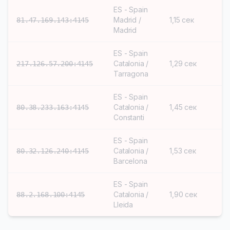
ES - Spain
Madrid /
1,15 сек
S
81.47.169.143:4145
Madrid
ES - Spain
Catalonia /
1,29 сек
S
217.126.57.200:4145
Tarragona
ES - Spain
Catalonia /
1,45 сек
S
80.38.233.163:4145
Constanti
ES - Spain
Catalonia /
1,53 сек
S
80.32.126.240:4145
Barcelona
ES - Spain
Catalonia /
1,90 сек
S
88.2.168.100:4145
Lleida