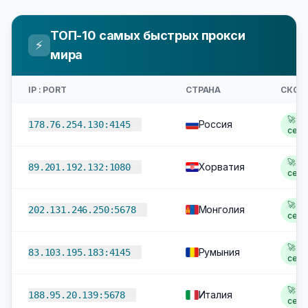
ТОП-10 самых быстрых прокси
⚡
мира
IP : PORT
СТРАНА
СКОР
🚀 1,
Россия
178.76.254.130:4145
сек
🚀 1,
Хорватия
89.201.192.132:1080
сек
🚀 1,
Монголия
202.131.246.250:5678
сек
🚀 1,
Румыния
83.103.195.183:4145
сек
🚀 1,
Италия
188.95.20.139:5678
сек