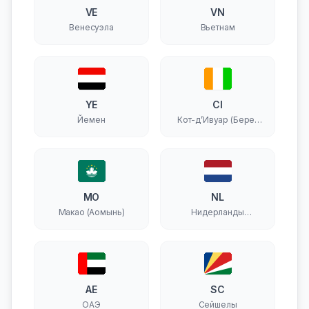
VE
VN
Венесуэла
Вьетнам
YE
CI
Йемен
Кот-д’Ивуар (Берег
Слоновой Кости)
MO
NL
Макао (Аомынь)
Нидерланды
(Голландия)
AE
SC
ОАЭ
Сейшелы