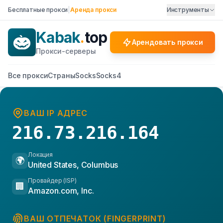
Бесплатные прокси
|
Аренда прокси
Инструменты
Kabak
.
top
Арендовать прокси
Прокси-серверы
Все прокси
Страны
Socks
Socks4
ВАШ IP АДРЕС
216.73.216.164
Локация
🌍
United States, Columbus
Провайдер (ISP)
🏢
Amazon.com, Inc.
ВАШ ОТПЕЧАТОК (FINGERPRINT)