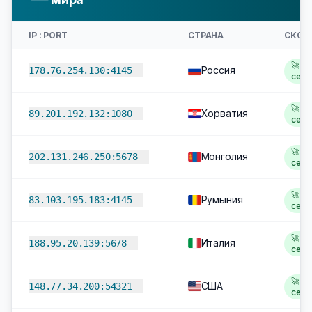
IP : PORT
СТРАНА
СКОР
🚀 1,
Россия
178.76.254.130:4145
сек
🚀 1,
Хорватия
89.201.192.132:1080
сек
🚀 1,
Монголия
202.131.246.250:5678
сек
🚀 1,
Румыния
83.103.195.183:4145
сек
🚀 1,
Италия
188.95.20.139:5678
сек
🚀 2,
США
148.77.34.200:54321
сек