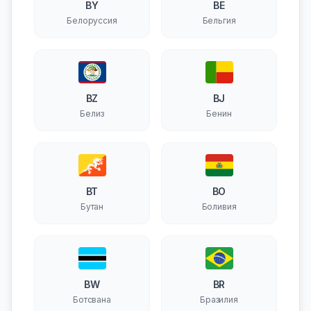
BY
BE
Белоруссия
Бельгия
BZ
BJ
Белиз
Бенин
BT
BO
Бутан
Боливия
BW
BR
Ботсвана
Бразилия