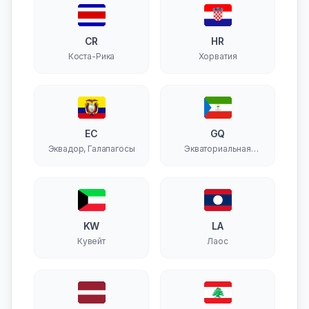
CR
HR
Коста-Рика
Хорватия
EC
GQ
Эквадор, Галапагосы
Экваториальная
Гвинея
KW
LA
Кувейт
Лаос