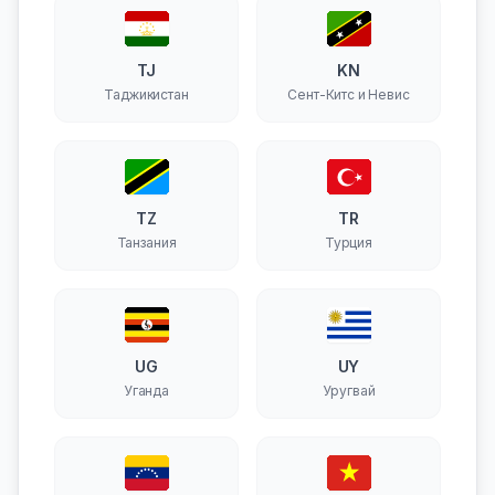
TJ
KN
Таджикистан
Сент-Китс и Невис
TZ
TR
Танзания
Турция
UG
UY
Уганда
Уругвай