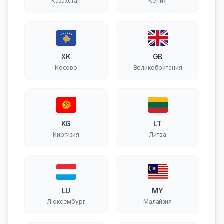
Казахстан
Кения
XK
GB
Косово
Великобритания
KG
LT
Киргизия
Литва
LU
MY
Люксембург
Малайзия