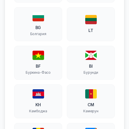
BG
LT
Болгария
BF
BI
Буркина-Фасо
Бурунди
KH
CM
Камбоджа
Камерун