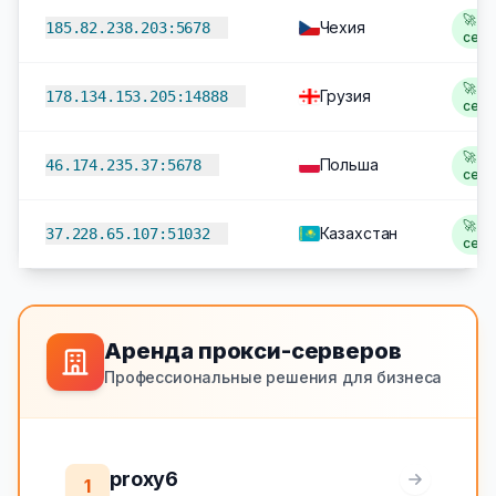
🚀 2
Чехия
185.82.238.203:5678
сек
🚀 2
Грузия
178.134.153.205:14888
сек
🚀 2
Польша
46.174.235.37:5678
сек
🚀 2
Казахстан
37.228.65.107:51032
сек
Аренда прокси-серверов
Профессиональные решения для бизнеса
proxy6
1