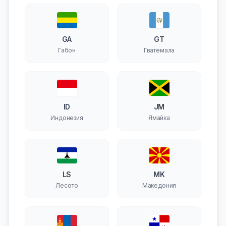
GA
GT
Габон
Гватемала
ID
JM
Индонезия
Ямайка
LS
MK
Лесото
Македония