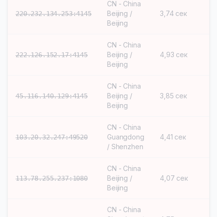
CN - China
Beijing /
3,74 сек
S
220.232.134.253:4145
Beijing
CN - China
Beijing /
4,93 сек
S
222.126.152.17:4145
Beijing
CN - China
Beijing /
3,85 сек
S
45.116.140.129:4145
Beijing
CN - China
Guangdong
4,41 сек
S
103.20.32.247:49520
/ Shenzhen
CN - China
Beijing /
4,07 сек
S
113.78.255.237:1080
Beijing
CN - China