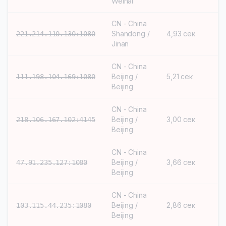
Weihai
CN - China
Shandong /
4,93 сек
S
221.214.110.130:1080
Jinan
CN - China
Beijing /
5,21 сек
S
111.198.104.169:1080
Beijing
CN - China
Beijing /
3,00 сек
S
218.106.167.102:4145
Beijing
CN - China
Beijing /
3,66 сек
S
47.91.235.127:1080
Beijing
CN - China
Beijing /
2,86 сек
S
103.115.44.235:1080
Beijing