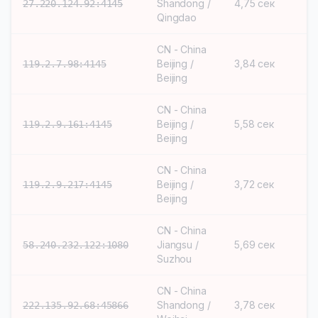
Shandong /
4,75 сек
S
27.220.124.92:4145
Qingdao
CN - China
Beijing /
3,84 сек
S
119.2.7.98:4145
Beijing
CN - China
Beijing /
5,58 сек
S
119.2.9.161:4145
Beijing
CN - China
Beijing /
3,72 сек
S
119.2.9.217:4145
Beijing
CN - China
Jiangsu /
5,69 сек
S
58.240.232.122:1080
Suzhou
CN - China
Shandong /
3,78 сек
S
222.135.92.68:45866