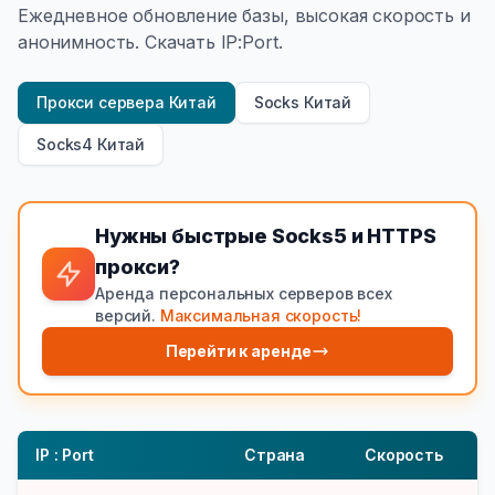
Ежедневное обновление базы, высокая скорость и
анонимность. Скачать IP:Port.
Прокси сервера Китай
Socks Китай
Socks4 Китай
Нужны быстрые Socks5 и HTTPS
прокси?
Аренда персональных серверов всех
версий.
Максимальная скорость!
Перейти к аренде
IP : Port
Страна
Скорость
Т