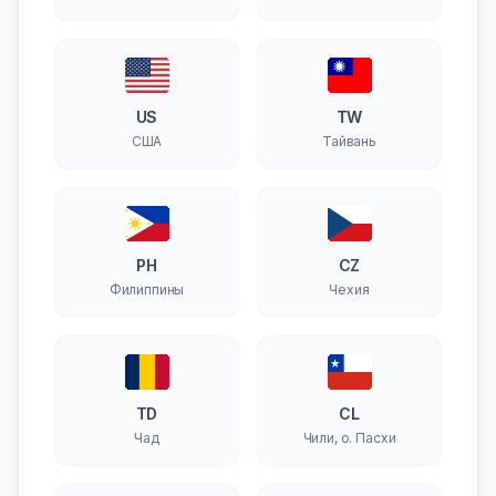
US
TW
США
Тайвань
PH
CZ
Филиппины
Чехия
TD
CL
Чад
Чили, о. Пасхи