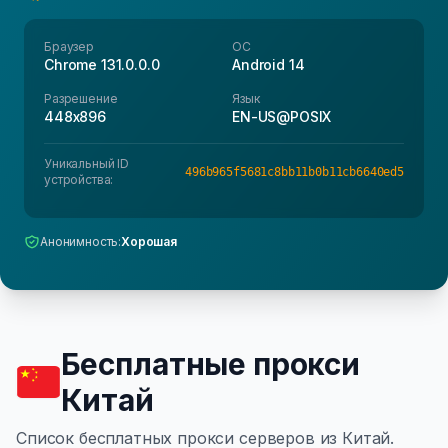
Браузер
ОС
Chrome 131.0.0.0
Android 14
Разрешение
Язык
448x896
EN-US@POSIX
Уникальный ID
496b965f5681c8bb11b0b11cb6640ed5
устройства:
Анонимность:
Хорошая
Бесплатные прокси
Китай
Список бесплатных прокси серверов из Китай.