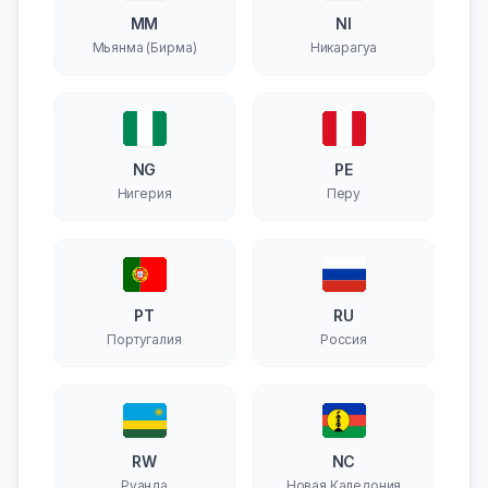
MM
NI
Мьянма (Бирма)
Никарагуа
NG
PE
Нигерия
Перу
PT
RU
Португалия
Россия
RW
NC
Руанда
Новая Каледония